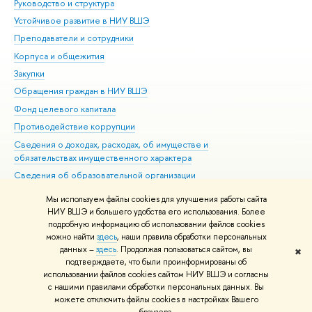
Руководство и структура
Дов
Устойчивое развитие в НИУ ВШЭ
Ол
Преподаватели и сотрудники
При
Корпуса и общежития
Вы
Закупки
При
Обращения граждан в НИУ ВШЭ
Ас
Фонд целевого капитала
До
Противодействие коррупции
Цен
Сведения о доходах, расходах, об имуществе и
Би
обязательствах имущественного характера
Об
Сведения об образовательной организации
Обр
Людям с ограниченными возможностями здоровья
Мы используем файлы cookies для улучшения работы сайта
Единая платежная страница
НИУ ВШЭ и большего удобства его использования. Более
подробную информацию об использовании файлов cookies
Работа в Вышке
можно найти
здесь
, наши правила обработки персональных
данных –
здесь
. Продолжая пользоваться сайтом, вы
✖
Редактору
подтверждаете, что были проинформированы об
© НИУ ВШЭ 1993–2026
Адреса и контакты
Условия использования
использовании файлов cookies сайтом НИУ ВШЭ и согласны
с нашими правилами обработки персональных данных. Вы
материалов
Политика конфиденциальности
Карта сайта
можете отключить файлы cookies в настройках Вашего
Шрифты HSE Sans и HSE Slab разработаны в
Школе дизайна НИУ ВШЭ