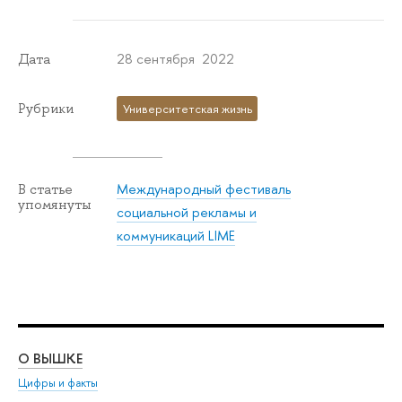
28 сентября 2022
Дата
Рубрики
Университетская жизнь
Международный фестиваль
В статье
упомянуты
социальной рекламы и
коммуникаций LIME
О ВЫШКЕ
ОБ
Цифры и факты
Ли