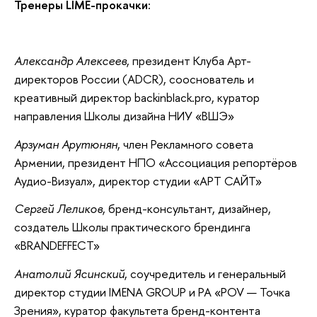
Тренеры LIME-прокачки:
Александр Алексеев
, президент Клуба Арт-
директоров России (ADCR), сооснователь и
креативный директор backinbIack.pro, куратор
направления Школы дизайна НИУ «ВШЭ»
Арзуман Арутюнян
, член Рекламного совета
Армении, президент HПO «Ассоциация репортёров
Аудио-Визуал», директор студии «АРТ САЙТ»
Сергей Леликов
, бренд-консультант, дизайнер,
создатель Школы практического брендинга
«BRANDEFFECT»
Анатолий Ясинский
, соучредитель и генеральный
директор студии IMENA GROUP и РА «POV — Точка
Зрения», куратор факультета бренд-контента