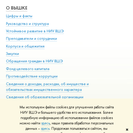
О ВЫШКЕ
ОБ
Цифры и факты
Ли
Руководство и структура
Дов
Устойчивое развитие в НИУ ВШЭ
Ол
Преподаватели и сотрудники
При
Корпуса и общежития
Вы
Закупки
При
Обращения граждан в НИУ ВШЭ
Ас
Фонд целевого капитала
До
Противодействие коррупции
Цен
Сведения о доходах, расходах, об имуществе и
Би
обязательствах имущественного характера
Об
Сведения об образовательной организации
Обр
Людям с ограниченными возможностями здоровья
Мы используем файлы cookies для улучшения работы сайта
Единая платежная страница
НИУ ВШЭ и большего удобства его использования. Более
подробную информацию об использовании файлов cookies
Работа в Вышке
можно найти
здесь
, наши правила обработки персональных
данных –
здесь
. Продолжая пользоваться сайтом, вы
✖