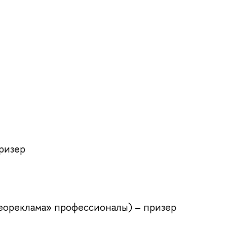
ризер
еореклама» профессионалы) – призер