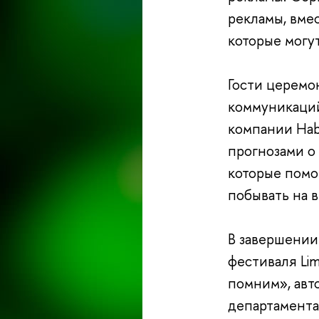
рекламы, вмес
которые могу
Гости церемон
коммуникаций
компании Habi
прогнозами о 
которые помо
побывать на 
В завершении
фестиваля Lim
помним», авто
департамента