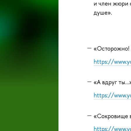
и член жюри ф
душе».
«Осторожно! 
https://www.
«А вдруг ты…
https://www.
«Сокровище в
https://www.