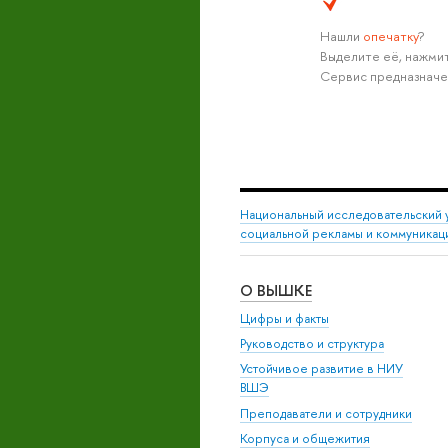
Нашли
опечатку
?
Выделите её, нажмит
Сервис предназначе
Национальный исследовательский 
социальной рекламы и коммуникац
О ВЫШКЕ
Цифры и факты
Руководство и структура
Устойчивое развитие в НИУ
ВШЭ
Преподаватели и сотрудники
Корпуса и общежития