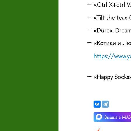
«Ctrl X+ctrl
«Tilt the tea
«Durex. Drea
«Котики и Лю
https://www.
«Happy Socks