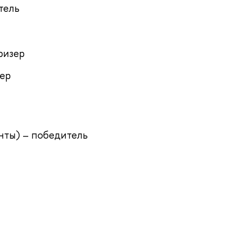
тель
ризер
зер
нты) – победитель