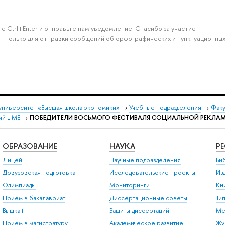
е Ctrl+Enter и отправьте нам уведомление. Спасибо за участие!
н только для отправки сообщений об орфографических и пунктуационных
университет «Высшая школа экономики»
→
Учебные подразделения
→
Факу
ий LIME
→
ПОБЕДИТЕЛИ ВОСЬМОГО ФЕСТИВАЛЯ СОЦИАЛЬНОЙ РЕКЛАМЫ
ОБРАЗОВАНИЕ
НАУКА
Р
Лицей
Научные подразделения
Би
Довузовская подготовка
Исследовательские проекты
Из
Олимпиады
Мониторинги
Кн
Прием в бакалавриат
Диссертационные советы
Ти
Вышка+
Защиты диссертаций
Ме
Прием в магистратуру
Академическое развитие
Жу