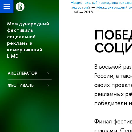
Национальный исследовательски
индустрий
Международный фес
LIME — 2018
Международный
ПОБЕ
фестиваль
социальной
СОЦИ
рекламы и
коммуникаций
LIME
В восьмой ра
АКСЕЛЕРАТОР
России, а та
своих проект
ФЕСТИВАЛЬ
рекламных раб
победители и
Финал фестив
рекламы. Сер