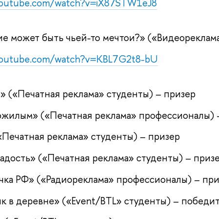
youtube.com/watch?v=iX87STW1eJ8
е может быть чьей-то мечтои?» («Видеореклам
youtube.com/watch?v=KBL7G2t8-bU
» («Печатная реклама» студенты) – призер
жилым» («Печатная реклама» профессионалы) 
«Печатная реклама» студенты) – призер
радость» («Печатная реклама» студенты) – приз
ка РФ» («Радиореклама» профессионалы) – при
к в деревне» («Event/BTL» студенты) – победи