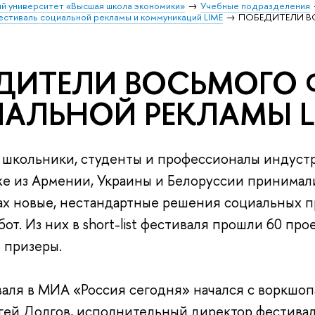
й университет «Высшая школа экономики»
Учебные подразделения
тиваль социальной рекламы и коммуникаций LIME
ПОБЕДИТЕЛИ В
ДИТЕЛИ ВОСЬМОГО 
АЛЬНОЙ РЕКЛАМЫ LI
з школьники, студенты и профессионалы индуст
кже из Армении, Украины и Белоруссии принимали
ах новые, нестандартные решения социальных п
от. Из них в short-list фестиваля прошли 60 про
 призеры.
аля в МИА «Россия сегодня» начался с воркшо
гей Долгов, исполнительный директор фестиваля