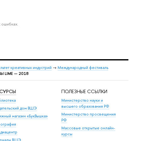
 ошибках.
льтет креативных индустрий
→
Международный фестиваль
 LIME — 2018
ЕСУРСЫ
ПОЛЕЗНЫЕ ССЫЛКИ
блиотека
Министерство науки и
высшего образования РФ
дательский дом ВШЭ
Министерство просвещения
ижный магазин «БукВышка»
РФ
пография
Массовые открытые онлайн-
диацентр
курсы
рналы ВШЭ