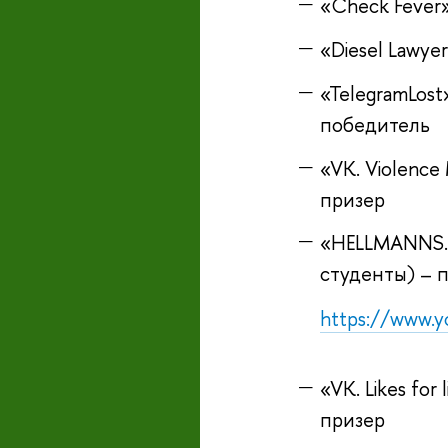
«Check Fever
«Diesel Lawye
«TelegramLost
победитель
«VK. Violence
призер
«HELLMANNS. N
студенты) – 
https://www.
«VK. Likes fo
призер