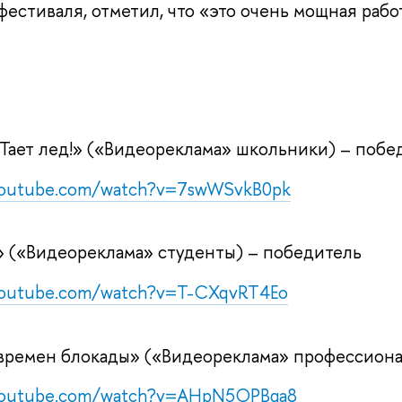
естиваля, отметил, что «это очень мощная работ
Тает лед!» («Видеореклама» школьники) – побе
youtube.com/watch?v=7swWSvkB0pk
» («Видеореклама» студенты) – победитель
youtube.com/watch?v=T-CXqvRT4Eo
ремен блокады» («Видеореклама» профессиона
youtube.com/watch?v=AHpN5OPBga8