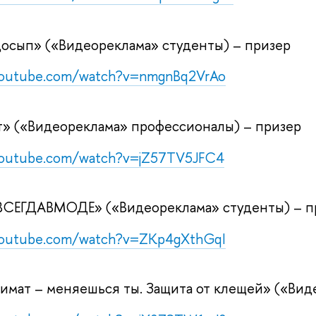
осып» («Видеореклама» студенты) – призер
youtube.com/watch?v=nmgnBq2VrAo
т» («Видеореклама» профессионалы) – призер
youtube.com/watch?v=jZ57TV5JFC4
ЕГДАВМОДЕ» («Видеореклама» студенты) – п
youtube.com/watch?v=ZKp4gXthGqI
имат – меняешься ты. Защита от клещей» («Вид