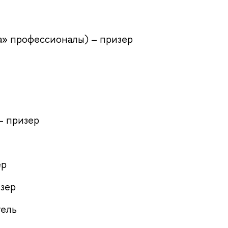
а» профессионалы) – призер
– призер
ер
зер
тель