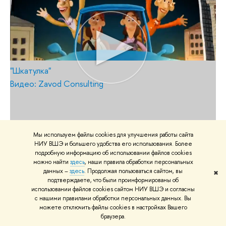
"Шкатулка"
Видео: Zavod Consulting
Мы используем файлы cookies для улучшения работы сайта
НИУ ВШЭ и большего удобства его использования. Более
подробную информацию об использовании файлов cookies
можно найти
здесь
, наши правила обработки персональных
Номинация "Радиореклама"
данных –
здесь
. Продолжая пользоваться сайтом, вы
✖
подтверждаете, что были проинформированы об
использовании файлов cookies сайтом НИУ ВШЭ и согласны
с нашими правилами обработки персональных данных. Вы
можете отключить файлы cookies в настройках Вашего
браузера.