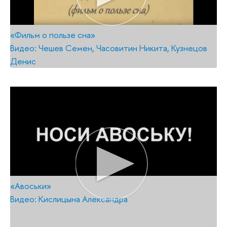
«Фильм о пользе сна»
Видео: Чешев Семен, Часовитин Никита, Кузнецов
Денис
«Авоськи»
Видео: Кислицына Александра